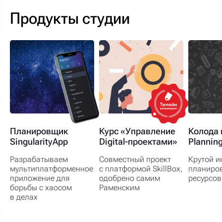
Продукты студии
Планировщик
Курс «Управление
Колода 
SingularityApp
Digital-проектами»
Plannin
Разрабатываем
Совместный проект
Крутой и
мультиплатформенное
с платформой SkillBox,
планиро
приложение для
одобрено самим
ресурсов
борьбы с хаосом
Раменским
в делах