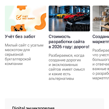
Учёт без забот
Стоимость
Создан
разработки сайта
маркетп
Милый сайт с усатым
в 2026 году: дорого!
маскотом для
Разбирае
серьезной
что учест
Разбираемся, когда
бухгалтерской
большого
создание дорогих
компании
и отвеча
и эксклюзивных
важные 
сайтов имеет смысл
о разраб
и какие есть
маркетп
альтернативы
Digital энциклопедия