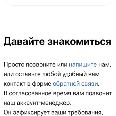
Наши аккаунт-менеджеры обсудят с вами
ключевые параметры проекта: его видение,
цели, границы сроков и бюджета, а также
расскажут о гибком подходе к реализации
проекта (Scrum) и ответят на ваши вопросы.
Например, запустить первую версию проекта
с оптимальной стоимостью и сроками.
И развивать проект в дальнейшем, шаг
за шагом. Так вы сэкономите время и деньги
на старте, а прибыль от проекта начинаете
получать уже сразу после запуска.
86%
что мы сможем назвать вам
«
вилку цен
». Если мы на одной
волне — общаемся, выясняем
детали, если нужно —
встречаемся, жмём друг-другу
руки и стартуем проект!