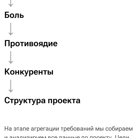
Когда мы поймём, что вам нравится,
то предложим вам правильную, сильную
и яркую графическую концепцию сайта.
Создадим на её основе яркий дизайн
и презентуем
его вам на видеоконференции, где дизайнер
расскажет все нюансы.
Чтобы ускорить запуск, над дизайном
страниц вашего проекта будут работать
два дизайнера. А арт-директор будет
ежедневно и очень придирчиво
контролировать качество.
Пример визуального брифа
Еще о креативе?