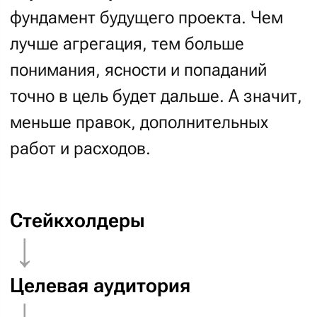
Креатив?
— Ищем визуал проекта
Перед разработкой дизайна
мы с вами заполняем
визуальный
бриф
: ищем настроение проекта,
нужные цвета, подходящие шрифты,
оптимальный стиль иконок
и интерфейса.
50
минут займет звонок с менеджером
и дизайнером для обсуждения
визуального брифа.