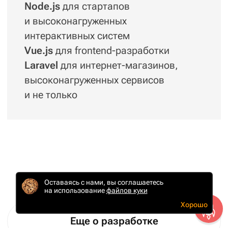
поддержки после старта проекта.
Помогаем развивать проект. Мы работаем
по Scrum. Это значит, что задачи
выполняются спринтами — блоками от 60
часов. А процесс поддержки вашего сайта
будет организован так, чтобы хаоса
не возникало. Даже если у вас активно
работает отдел маркетинга, который
генерирует множество срочных задач.
Еще о развитии проекта
Оставаясь с нами, вы соглашаетесь
на использование
файлов куки
Хорошо
Работаем по Scrum