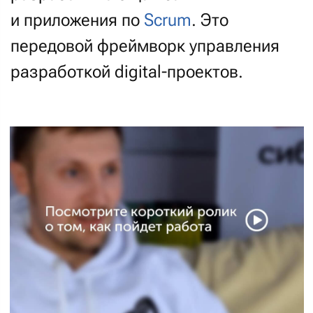
Как идет разработка по Scrum
Четкие процессы: нормально делай —
нормально будет.
Мы на 10-ой строчке лучших
веб-студий России по версии
Tagline. Выбирая нас,
вы гарантированно получаете
эксклюзив, ярко выделяющий