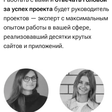
Пример агрегации требований
Прототип и бэклог
— Интерактивная модель сайта
Прототип
— это интерактивная
модель будущего сайта с упрощённой
графической частью. На нём
вы видите, как расположены блоки,
можете кликать по ним, открывать
попапы и исследовать меню.
11%
от общей стоимости проекта