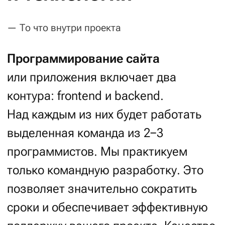
Интеграция
— Настраиваем автоматизацию сайта
Добавляем
необходимые внешние
сервисы
и системы учёта к вашему
проекту. Инструменты, которые
ускоряют работу отделов
и облегчают жизнь вам и вашим
сотрудникам.
18
лет мы интегрировали сайты
и приложения с множеством
сервисов и систем: от привычных
до самых экзотических.
Визуализируем схемы обмена и маршруты