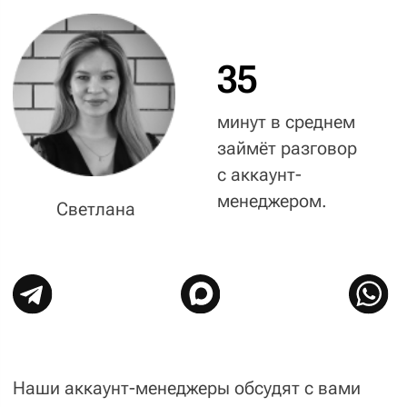
Разработка и технологии.
Вёрстка и сборка
сайта или приложения.
Интеграция.
Привязка необходимых
сервисов и систем.
Развитие проекта.
Техническая и контент-
поддержка.
Старт!
— Знакомство с менеджером
Работать с вами и
отвечать головой