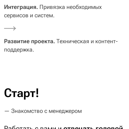
Противоядие
Конкуренты
Структура проекта
На этапе агрегации требований мы собираем
и анализируем все данные по проекту. Цели
и задачи. Ваши пожелания и интересы
пользователей. Фишки и недостатки сайтов
конкурентов. Целевая аудитория и ее боли,
которые проект может решить. На основе
этих данных формируется структура
проекта — в дальнейшем она ляжет в основу
прототипа и дизайна.