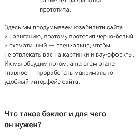
02
Для frontend-разработки мы используем
современные реактивные фреймворки —
Vue. js или React. Они позволят динамически
менять содержимое страниц в ответ
на действия пользователей, а значит —
делают ваш сайт особенно быстрым.
03
Проекты
корпоративного класса
или
электронной коммерции
мы чаще всего
разрабатываем на Laravel или 1C-Битрикс.
Посоветуем, что лучше выбрать, исходя
из особенностей вашего проекта.
Flutter/Dart либо React. Native