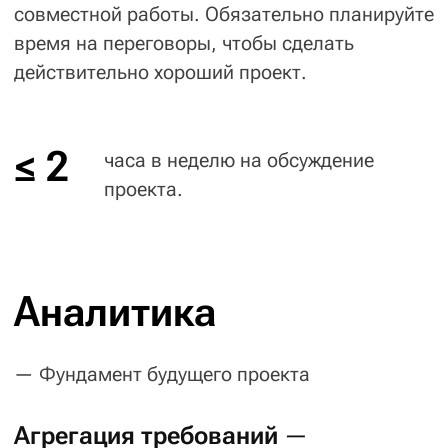
контекст вашего проекта, бэклог
или техническое задание пишет тот же
аналитик, который проводил агрегацию
требований.
Бэклог — список конкретных задач,
отсортированных по приоритетам вашего
бизнеса и распланированных на этапы
разработки сайта (спринты). По ходу работы
вы можете менять, удалять и добавлять
элементы в каждый этап. Именно этим
достигается максимальная гибкость,
которую ценят наши клиенты.
Техническое задание дополняет прототип:
описывает то, что на нём не показано,
и основную логику проекта. Это чёткий
документ, который легко разложить
на элементы для бэклога.
Еще об аналитике