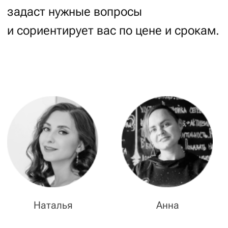
Как пойдет работа:
этапы создания сайта
Старт.
Знакомство с менеджерами
и выяснение целей и задач проекта.
Аналитика.
Анализ целевой аудитории
и конкурентов, построение структуры
проекта и создание прототипа.
Креатив.
Брейнштормы, скетчи и создание
макета.