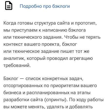
для мобильной разработки
1С-Битрикс
для проектов
корпоративного класса и e-commerce
Node.js
для стартапов
и высоконагруженных
интерактивных систем
Vue.js
для frontend-разработки
Laravel
для интернет-магазинов,
высоконагруженных сервисов
и не только
Еще о разработке