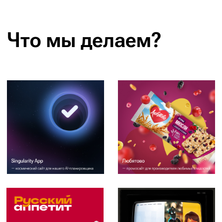
Давайте знакомиться
Просто позвоните или
напишите
нам,
или оставьте любой удобный вам
контакт в форме
обратной связи
.
В согласованное время вам позвонит
наш аккаунт-менеджер.
Он зафиксирует ваши требования,
задаст нужные вопросы
и сориентирует вас по цене и срокам.