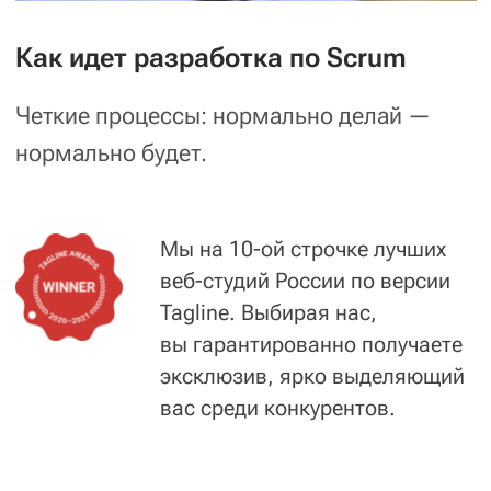
вас среди конкурентов.
Именно скрам и наши чёткие, отлаженные,
правильные процессы позволяют
гарантировать правильный результат:
реализацию вашего проекта точно вовремя,
с требуемым качеством и без головной боли.
Например, запустить первую версию проекта
с оптимальной стоимостью и сроками.
И развивать проект в дальнейшем, шаг
за шагом. Так вы сэкономите время и деньги
на старте, а прибыль от проекта начинаете
получать уже сразу после запуска.
— Наши сильные стороны
Продуманные проекты
,