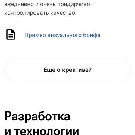
На длительных и сложных проектах
мы применяем автоматическое
регрессионное тестирование
.
Это элитный метод, он позволяет
нам держать под контролем проекты,
в которых кода больше,
чем в четырёх томах «Войны
и мира».
Тестирует проект выделенный специалист
по качеству сайтов — QA-менеджер.
Он участвует в подготовке приёмочных
тестов, участвует в планировании спринтов
и ориентируется в проекте от и до.