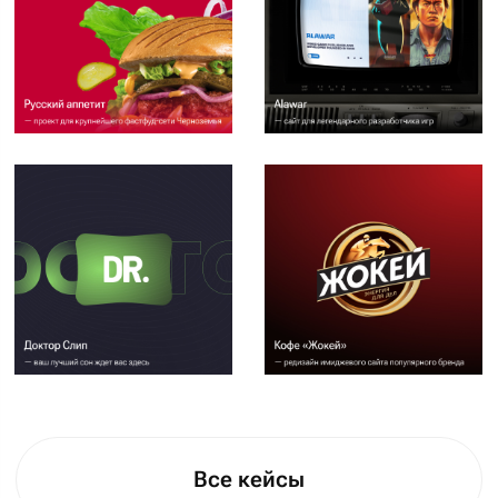
Наталья
Анна
35
минут в среднем
займёт разговор
с аккаунт-
менеджером.
Светлана