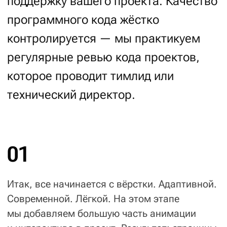
данных. Разработаем протокол интеграции
(Rest API). Скоординируем специалистов
по ERP. Предложим оптимальный вариант
интеграции: по API, через шину данных
(RabbitMQ, Redis), а иногда — файловый
обмен. Когда надо — предложим
реализовать
микросервисную архитектуру
.
ERP-системы
«МойСклад», SAP, AXAPTA,
даже с текстовыми файлами. Интеграция
с 1С: штатно и нештатно.
Системы оплаты
Интеграция напрямую с банком
или с
платежным агрегатором
типа
«ЮKassа». Интеграция с сервисами
фискализации.