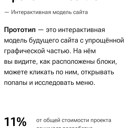
поддержку вашего проекта. Качество
программного кода жёстко
контролируется — мы практикуем
регулярные ревью кода проектов,
которое проводит тимлид или
технический директор.
01
Итак, все начинается с вёрстки. Адаптивной.
Современной. Лёгкой. На этом этапе
мы добавляем большую часть анимации
и интерактива в проект. Результат: страницы
с микро-взаимодействиями,
соответствующие стандартам БЭМ.
Это стандарт вёрстки, которого
придерживается, например, Яндекс.