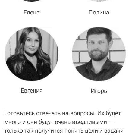
занимает разработка
прототипа.
Здесь мы продумываем юзабилити сайта
и навигацию, поэтому прототип черно-белый
и схематичный — специально, чтобы
не отвлекать вас на картинки и вау-эффекты.
Их мы обсудим потом, а на этом этапе
главное — проработать максимально
удобный интерфейс сайта.
Что такое бэклог и для чего
он нужен?
Подробно про бэклоги
Когда готовы структура сайта и прототип,
мы приступаем к написанию бэклога
или технического задания. Чтобы не терять