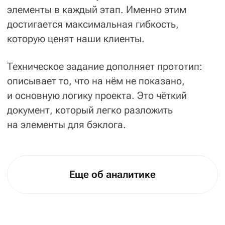
Делаем сайты, готовые
к продвижению: не выводим
в топ-10 поисковиков,
но гарантируем
минимум
заморочек с SEO
в будущем
Три цикла
тестирования