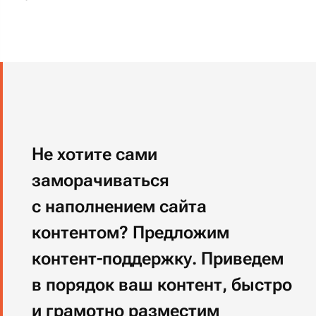
На этом этапе мы предлагаем классический
Scrum
. Поможем вам создать бэклог
проекта. Туда отправляются все новые
задачи. Из бэклога мы собираем спринты –
блоки задач по 60-80 часов.
Срочные задачи, которые не могут ждать
очередного спринта, можем отдать в работу
вне очереди, но стоимость часа работ
по таким задачам будет немного больше.
заказчиков возвращаются к нам
80%
на техническую поддержку.
Что еще?
— Комфортное развитие