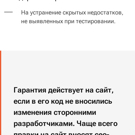
изменения сторонними
разработчиками. Чаще всего
правки на сайт вносят сео-
специалисты.
Мы предусмотрели все, чтобы
они могли сделать это, не сняв
сайт с гарантии:
01
Создадим функционал
для проставления мета-тегов: title,
description и keywords.