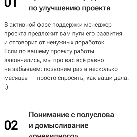
05
Оперативность
Гарантируем время реакции 24 рабочих
часа. В 97% случаев это адекватное время
на обработку задач и планирование работ.
Точное время выполнения заявки
мы не регламентируем — всё слишком
индивидуально. Горящие задачи стараемся
забрать в работу как можно быстрее.
06
«Чтобы недорого»
Сейчас в программировании «не дорого»
к сожалению не бывает. Но можно немного
сэкономить. У нас две тарифные сетки.
Для задач, которые вы готовы собрать
в спринт стоимость будет ниже,
чем для отдельных задач, которые надо
сделать не дожидаясь очередного спринта.