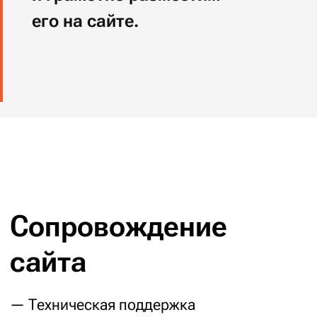
вашего проекта
Проактивные предложения
01
по улучшению проекта
В активной фазе поддержки менеджер
проекта предложит вам пути его развития
и отговорит от ненужных доработок.
Если по вашему проекту работы
закончились, мы про вас всё равно
не забываем: позвоним раз в несколько
месяцев — просто спросить, как ваши дела.
:)
Понимание с полуслова
02
и домысливание
«очевидного»
Хорошие постановки задач — основа
успешной работы. Телепатия и домыслы