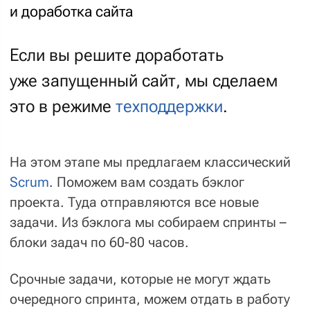
обычно доставляют проблемы, а не решают
их. При этом мы понимаем, что у клиента
может не быть достаточных компетенций
и времени. Мы поможем: научим,
подскажем; крупные задачи обсудим
голосом; на сложные — привлечём
аналитика.
03
Точные оценки времени
По большинству проектов технической
поддержки оплата идет по фактически
затраченному времени. Но каждую задачу
мы оцениваем предварительно –
от и до, в этих границах будет итоговая
стоимость задачи. Такой подход позволяет
нам не закладывать дополнительные
резервы в оценки, а вам – платить меньше.
В случае, если придется отклоняться
от оценки (например, нашлась особенность