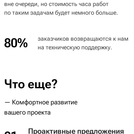
проекта, которая не дает сделать задачу
по первоначальной спецификации и оценке),
наш менеджер предупредит вас, сообщит
новые прогнозы по оценкам и уточнит,
делаем задачу дальше или нет.
Ставить задачу через
04
любой удобный канал
Для постановки задач на техподдержку
мы пользуемся трекером: так задача
не потеряется, а вы прозрачно видите статус
ее выполнения. Трекер интегрирован
с почтой — можно ставить задачи прямо
через ваш любимый почтовый клиент.
Некоторые задачи требуют обсуждения.
По ним мы предложим созвониться
или устроить видеоконференцию,
чтобы обговорить детали.