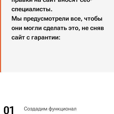
02
Создадим robots.txt и установим
коды счетчиков: Яндекс. Метрики
и Google Analytics.
03
Настроим автоматическую
генерацию карты сайта.
04
Если нужно —
настроим редиректы.
Документация
Подготовим инструкцию по работе
с функциями, специфичными для вашего
проекта. Дадим подборку материалов
по работе с CMS.
Видео-обучение