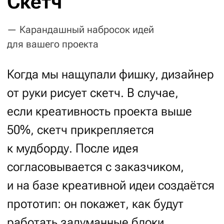
Для начала мы подготовим ui-kit,
чтобы макеты не отличались по стилистике,
а одни и те же элементы на разных страницах
выглядели одинаково. Ежедневно арт-
директор будет придирчиво контролировать
качество всех новых страниц.
Если в вашем проекте действительно много
страниц и элементов, и они могут
периодически меняться – предложим
разработать
дизайн-систему
. Для проектов
на длительной технической поддержке
это
особенно важно
.