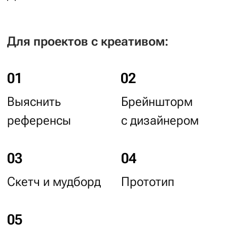
вам скетч.
Визуальный бриф
— Карта ваших желаний
Независимо от креативности
проекта, мы всегда составляем
визуальный бриф (ещё его называют
мудборд) — своего рода карту ваших
желаний, на которые потом
мы будем ориентироваться
при создании дизайна. Бриф
включает: