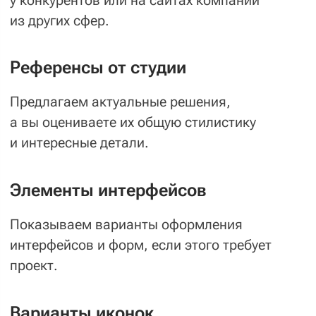
Брейншторм
— Собираем дизайн-команду и обсуждаем
проект
Для поиска фишки проекта
креативная команда проводит
мозговой штурм: сначала
набрасывает всевозможные
идеи, а после отбирает лучшие
или даже миксует несколько задумок
в крутейшую одну. При этом команда
учитывает:
01
Данные агрегации
требований