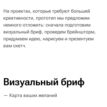
деле их миллионы, и все различаются
по стилю, толщине линий, детальности
прорисовки и т.д.
Варианты шрифтов
Показываем шрифты разного уровня:
заголовки, подзаголовки и обычный текст —
для примера используем ваши тексты,
а не общепринятый пример
про чай с французскими булками.
Примеры контента
Фотографии, изображения, 3D-модели
с нужным настроением или эффектами.
Всё это собирается в один документ,
чтобы вам проще было
определиться,