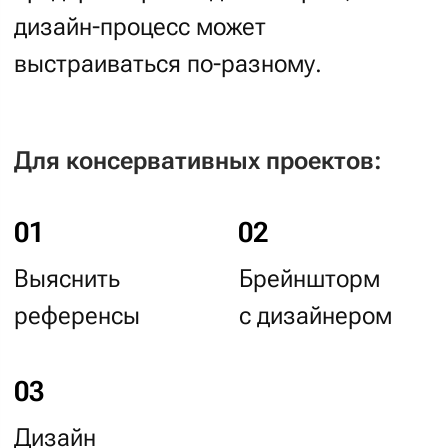
Дизайн
На ecommerce-проектах этапу
креатива всегда предшествует
аналитика:
агрегация требований
и создание прототипа
. И здесь
бегунок достаточно выставить
на 20% — этого будет достаточно,
чтобы показать, о чём проект
и что он может предложить
пользователям.
На проектах, которые требуют большей
креативности, прототип мы предложим
немного отложить: сначала подготовим
визуальный бриф, проведем брейншторм,
придумаем идею, нарисуем и презентуем