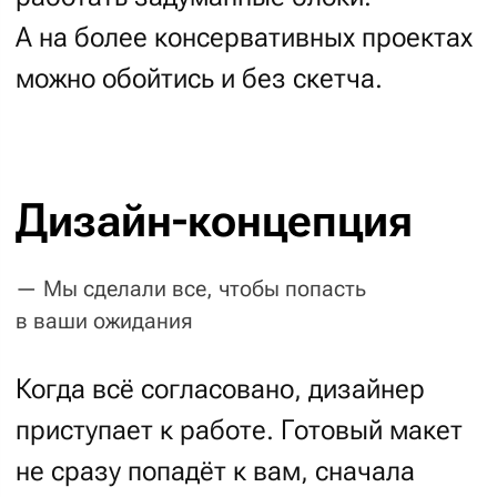
Не можете определиться,
что вам нравится и каким
бы вы хотели видеть проект
визуально?
Не беда —
обсудите
с нашим
экспертом свои «хотелки»,
и вместе мы найдём
идеальный облик для вашего
проекта!