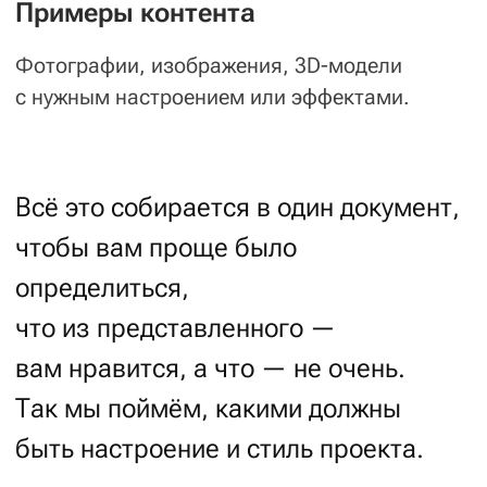
Скетч
— Карандашный набросок идей
для вашего проекта
Когда мы нащупали фишку, дизайнер
от руки рисует скетч. В случае,
если креативность проекта выше
50%, скетч прикрепляется
к мудборду. После идея
согласовывается с заказчиком,
и на базе креативной идеи создаётся
прототип: он покажет, как будут
работать задуманные блоки.
А на более консервативных проектах
можно обойтись и без скетча.