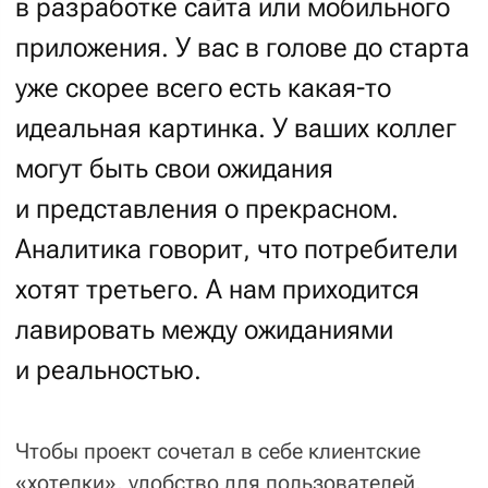
и представления о прекрасном.
Аналитика говорит, что потребители
хотят третьего. А нам приходится
лавировать между ожиданиями
и реальностью.
Чтобы проект сочетал в себе клиентские
«хотелки», удобство для пользователей,
отвечал трендам веб-дизайна, и при этом
точность попадания в ожидания была
как можно выше, стадия дизайна начинается
с выставления бегунка креативности.
Бегунок
креативности