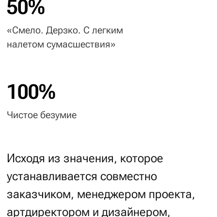
Выяснить
Брейншторм
референсы
с дизайнером
03
Дизайн
Для проектов с креативом:
01
02
Выяснить
Брейншторм
референсы
с дизайнером
03
04
Скетч и мудборд
Прототип
05