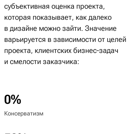
налетом сумасшествия»
100%
Чистое безумие
Исходя из значения, которое
устанавливается совместно
заказчиком, менеджером проекта,
артдиректором и дизайнером,
дизайн-процесс может
выстраиваться по-разному.
Для консервативных проектов:
01
02