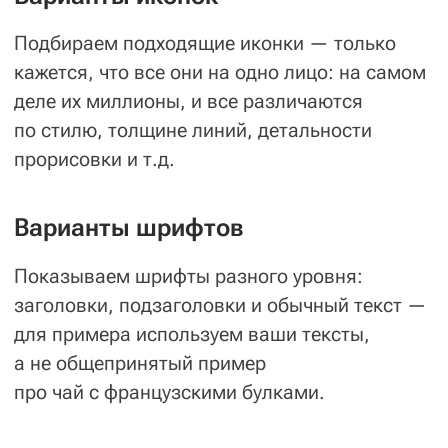
02
Прототип
Если он уже есть.
03
Инсайт
Уникальную черту компании, которая
выгодно отличает её от конкурентов.
04
Образы, которые
эмоционально донесут
идею бренда
В мозговом штурме участвуют:
Арт-директор — Дизайнер —
Менеджер проекта