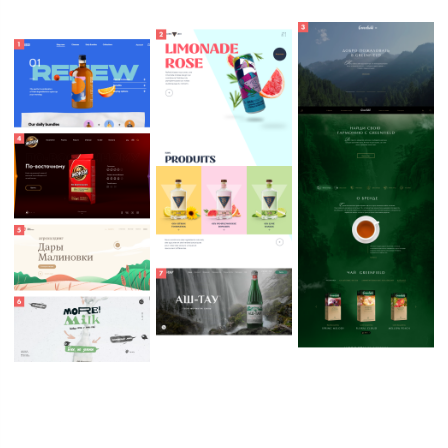
Дизайн-концепция
— Мы сделали все, чтобы попасть
в ваши ожидания
Когда всё согласовано, дизайнер
приступает к работе. Готовый макет
не сразу попадёт к вам, сначала
он пройдёт жёсткую внутреннюю
приёмку в студии. Мы подготовим
презентацию, где покажем не только
итоговый макет, но и промежуточные
идеи, которые были у дизайнера,
а ещё — анимацию, которую
предлагаем использовать в дизайне.