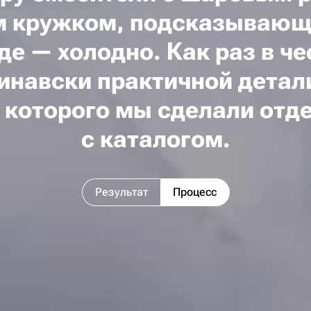
м
кружком, подсказывающи
где — холодно. Как раз в че
инавски
практичной детали
я которого мы сделали отд
с каталогом.
Результат
Процесс