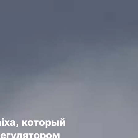
ixa, который
регулятором