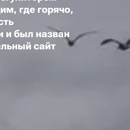
м, где горячо,
сть
 и был назван
ельный сайт