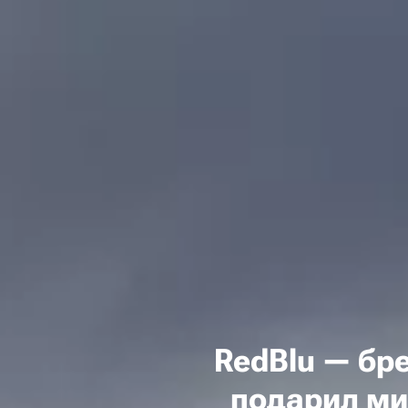
RedBlu — бр
подарил ми