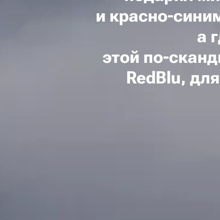
и
красно-сини
а 
этой
по-сканд
RedBlu, дл