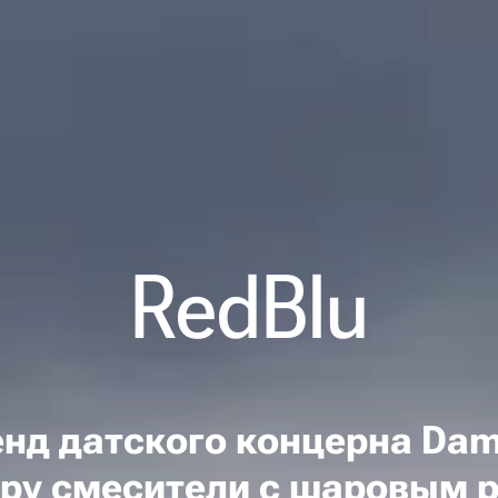
RedBlu
енд датского концерна Dam
ру смесители с шаровым 