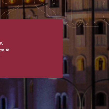
к,
рукой
.