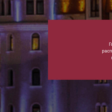
Г
расп