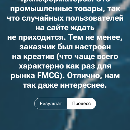
промышленные товары, так
что случайных пользователей
на сайте ждать
не приходится. Тем не менее,
заказчик был настроен
на креатив (что чаще всего
характерно как раз для
рынка
FMCG
). Отлично, нам
так даже интереснее.
Результат
Процесс